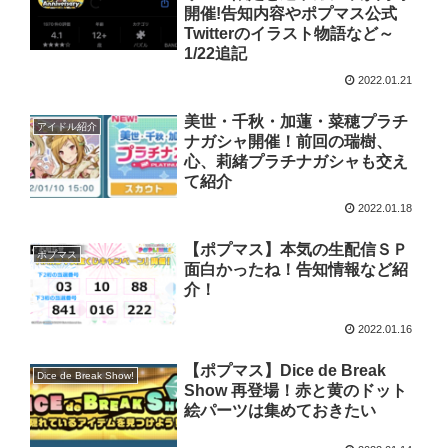
開催!告知内容やポプマス公式
Twitterのイラスト物語など～
1/22追記
2022.01.21
美世・千秋・加蓮・菜穂プラチ
アイドル紹介
ナガシャ開催！前回の瑞樹、
心、莉緒プラチナガシャも交え
て紹介
2022.01.18
【ポプマス】本気の生配信ＳＰ
ポプマス
面白かったね！告知情報など紹
介！
2022.01.16
【ポプマス】Dice de Break
Dice de Break Show!
Show 再登場！赤と黄のドット
絵パーツは集めておきたい