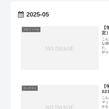
2025-05
【
プロフィール
定
こん
な側
た。
やり
【
コンテスト
S2
こん
マっ
かも