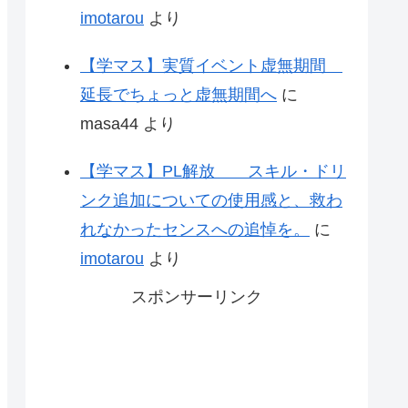
imotarou
より
【学マス】実質イベント虚無期間
延長でちょっと虚無期間へ
に
masa44
より
【学マス】PL解放 スキル・ドリ
ンク追加についての使用感と、救わ
れなかったセンスへの追悼を。
に
imotarou
より
スポンサーリンク