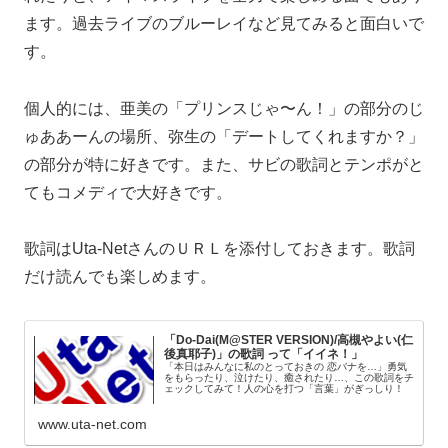
ます。過去ライブのブルーレイなど見てみると面白いで
す。
個人的には、亜美の「プリンスじゃ〜ん！」の部分のじ
ゅああーんの場所、弥生の「デートしてくれますか？」
の部分が特に好きです。また、サビの歌詞とテンポがと
てもコメディで大好きです。
歌詞はUta-NetさんのＵＲＬを添付しておきます。歌詞
だけ読んでも楽しめます。
「Do-Dai(M@STER VERSION)/高槻やよい(仁
後真耶子)」の歌詞 って「イイネ！」
「本日はみんなに私のとっておきの 恋バナを…」勇気
をもらったり、泣けたり、癒されたり…、この歌詞をチ
ェックしてみて！人の心を打つ「言葉」がぎっしり！
www.uta-net.com