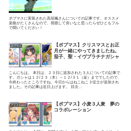
ポプマスに実装された高垣楓さんについての記事です。オススメ
楽曲がたくさんなので、視聴して良いなと思ったらぜひともフル
で聞いてください！
【ポプマス】クリスマスとお正
ポプマス
月が一緒にやってきましたね。
茄子、聖・イヴプラチナガシャ
こんにちは。 本日は、２３日に追加された３人についての記事で
す。ガシャは１２/２３（木）～１２/３１（金）まででしたので、
今終わったところですね。今日からはねこねこ３従士が追加され
ました。その記事は近日上げます。 目次...
【ポプマス】小麦３人衆 夢の
アイドル紹介
コラボレーション