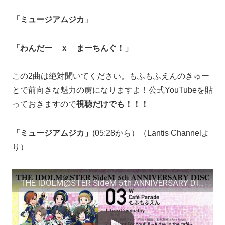
「ミュージアムジカ
」
「わんだー ｘ まーちんぐ！」
この2曲は絶対聞いてください。もふもふえんのきゅー
とで前向きな魅力の虜になりますよ！公式YouTubeを貼
っておきますので
視聴だけでも！！！
「ミュージアムジカ」
(05:28から）（Lantis Channelよ
り）
THE IDOLM@STER SideM 5th ANNIVERSARY DISC 03 試聴動画