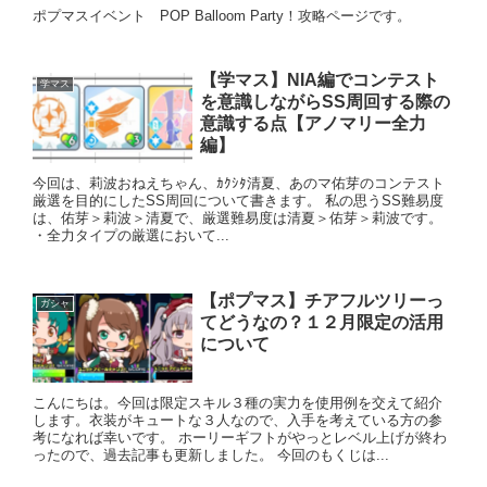
ポプマスイベント POP Balloom Party！攻略ページです。
【学マス】NIA編でコンテスト
学マス
を意識しながらSS周回する際の
意識する点【アノマリー全力
編】
今回は、莉波おねえちゃん、ｶｸｼﾀ清夏、あのマ佑芽のコンテスト
厳選を目的にしたSS周回について書きます。 私の思うSS難易度
は、佑芽＞莉波＞清夏で、厳選難易度は清夏＞佑芽＞莉波です。
・全力タイプの厳選において...
【ポプマス】チアフルツリーっ
ガシャ
てどうなの？１２月限定の活用
について
こんにちは。今回は限定スキル３種の実力を使用例を交えて紹介
します。衣装がキュートな３人なので、入手を考えている方の参
考になれば幸いです。 ホーリーギフトがやっとレベル上げが終わ
ったので、過去記事も更新しました。 今回のもくじは...