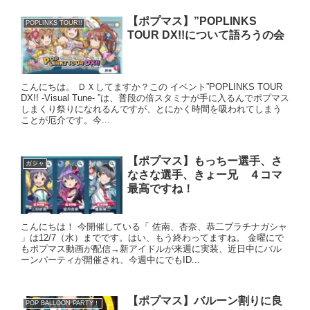
【ポプマス】”POPLINKS
POPLINKS TOUR!!
TOUR DX!!について語ろうの会
こんにちは。 ＤＸしてますか？この イベント”POPLINKS TOUR
DX!! -Visual Tune- ”は、普段の倍スタミナが手に入るんでポプマス
しまくり祭りになれるんですが、とにかく時間を吸われてしまう
ことが厄介です。今...
【ポプマス】もっちー選手、さ
ガシャ
なさな選手、きょー兄 ４コマ
最高ですね！
こんにちは！ 今開催している「 佐南、杏奈、恭二プラチナガシャ
」は12/7（水）までです。はい、もう終わってますね。 金曜にで
もポプマス動画が配信→新アイドルが来週に実装、近日中にバル
ーンパーティが開催され、今週中にでもID...
【ポプマス】バルーン割りに良
POP BALLOON PARTY！