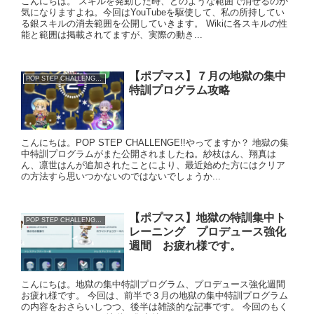
こんにちは。 スキルを発動した時、どのような範囲で消せるのか
気になりますよね。今回はYouTubeを駆使して、私の所持してい
る銀スキルの消去範囲を公開していきます。 Wikiに各スキルの性
能と範囲は掲載されてますが、実際の動き...
【ポプマス】７月の地獄の集中
POP STEP CHALLENGE!!
特訓プログラム攻略
こんにちは。POP STEP CHALLENGE!!やってますか？ 地獄の集
中特訓プログラムがまた公開されましたね。紗枝はん、翔真は
ん、凛世はんが追加されたことにより、最近始めた方にはクリア
の方法すら思いつかないのではないでしょうか...
【ポプマス】地獄の特訓集中ト
POP STEP CHALLENGE!!
レーニング プロデュース強化
週間 お疲れ様です。
こんにちは。地獄の集中特訓プログラム、プロデュース強化週間
お疲れ様です。 今回は、前半で３月の地獄の集中特訓プログラム
の内容をおさらいしつつ、後半は雑談的な記事です。 今回のもく