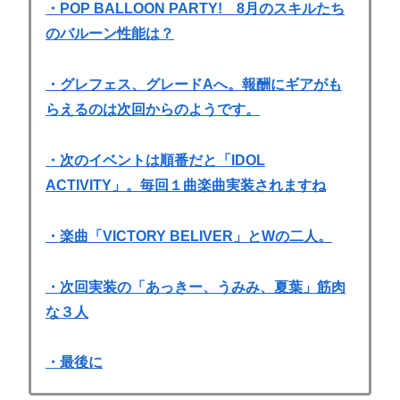
・POP BALLOON PARTY! 8月のスキルたち
のバルーン性能は？
・グレフェス、グレードAへ。報酬にギアがも
らえるのは次回からのようです。
・次のイベントは順番だと「IDOL
ACTIVITY」。毎回１曲楽曲実装されますね
・楽曲「VICTORY BELIVER」とWの二人。
・次回実装の「あっきー、うみみ、夏葉」筋肉
な３人
・最後に