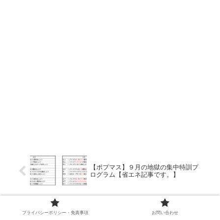
【ポプマス】９月の地獄の集中特訓プ
ログラム【省エネ記事です。】
【ポプマス】限定スキルランキングト
プライバシーポリシー・免責事項
お問い合わせ
ップ１０ ２０２１年８月版