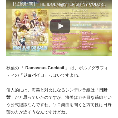
【試聴動画】THE IDOLM@STER SHINY COLORS COLORFUL FE@THERS -Sol-
秋葉の 「
Damascus Cocktail
」 は、ポルノグラフィ
ティの「
ジョバイロ
」っぽいですよね。
個人的には、海美と対比になるシンデレラ組は「
日野
茜
」だと思っていたのですが、海美はガチ目な筋肉とい
う公式認識なんですね。ソロ楽曲を聞くと方向性は日野
茜の方が近そうなんですけどね。