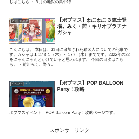
じはこちら ・３月の地獄の集中特...
【ポプマス】ねこねこ３銃士登
アイドル紹介
場。みく・茜・キリオプラチナ
ガシャ
こんにちは。 本日は、31日に追加された猫３人についての記事で
す。ガシャは１２/３１（木）～１/７（木）までです。2022年の22
をにゃんにゃんとかけていると思われます。 今回の目次はこち
ら。 ・前川みく、野々...
【ポプマス】POP BALLOON
イベント
Party！攻略
ポプマスイベント POP Balloom Party！攻略ページです。
スポンサーリンク