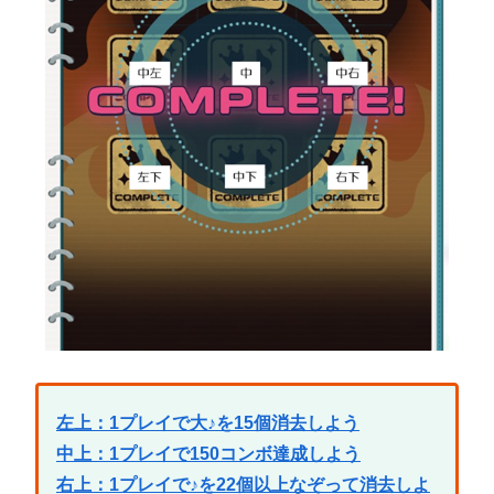
左上：1プレイで大♪を15個消去しよう
中上：1プレイで150コンボ達成しよう
右上：1プレイで♪を22個以上なぞって消去しよ