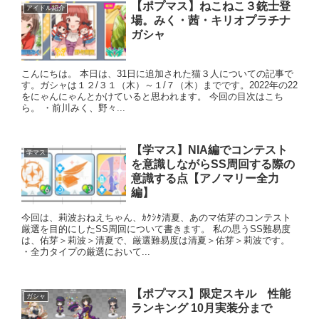
【ポプマス】ねこねこ３銃士登
アイドル紹介
場。みく・茜・キリオプラチナ
ガシャ
こんにちは。 本日は、31日に追加された猫３人についての記事で
す。ガシャは１２/３１（木）～１/７（木）までです。2022年の22
をにゃんにゃんとかけていると思われます。 今回の目次はこち
ら。 ・前川みく、野々...
【学マス】NIA編でコンテスト
学マス
を意識しながらSS周回する際の
意識する点【アノマリー全力
編】
今回は、莉波おねえちゃん、ｶｸｼﾀ清夏、あのマ佑芽のコンテスト
厳選を目的にしたSS周回について書きます。 私の思うSS難易度
は、佑芽＞莉波＞清夏で、厳選難易度は清夏＞佑芽＞莉波です。
・全力タイプの厳選において...
【ポプマス】限定スキル 性能
ガシャ
ランキング 10月実装分まで