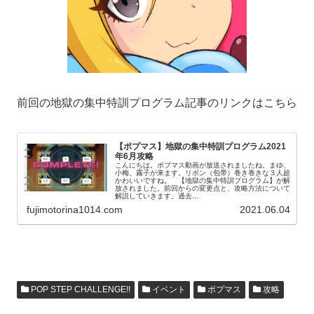
前回の地獄の集中特訓プログラム記事のリンクはこちら
【ポプマス】地獄の集中特訓プログラム2021
年6月攻略
こんにちは。ポプマス動画が放送されましたね。まゆ、
小梅、霧子が来ます。リボン（包帯）巻き巻きな３人超
かわいいですね。 【地獄の集中特訓プログラム】が解
放されました。前回からの変更点と、攻略方法について
解説していきます。過去...
fujimotorina1014.com
2021.06.04
POP STEP CHALLENGE!!
イベント
ポプマス
攻略