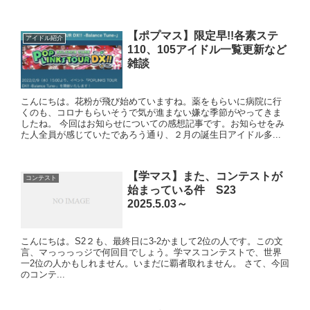
【ポプマス】限定早!!各素ステ
アイドル紹介
110、105アイドル一覧更新など
雑談
こんにちは。花粉が飛び始めていますね。薬をもらいに病院に行
くのも、コロナもらいそうで気が進まない嫌な季節がやってきま
したね。 今回はお知らせについての感想記事です。お知らせをみ
た人全員が感じていたであろう通り、２月の誕生日アイドル多...
【学マス】また、コンテストが
コンテスト
始まっている件 S23
2025.5.03～
こんにちは。S2２も、最終日に3-2かまして2位の人です。この文
言、マっっっっジで何回目でしょう。学マスコンテストで、世界
一2位の人かもしれません。いまだに覇者取れません。 さて、今回
のコンテ...