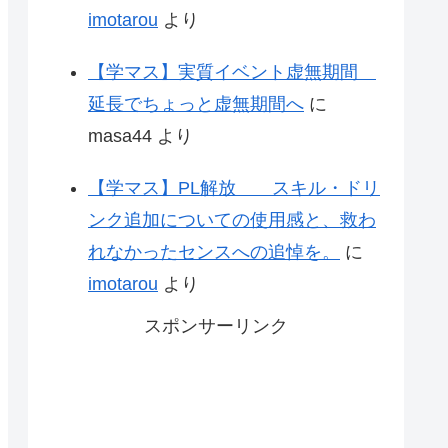
imotarou
より
【学マス】実質イベント虚無期間
延長でちょっと虚無期間へ
に
masa44
より
【学マス】PL解放 スキル・ドリ
ンク追加についての使用感と、救わ
れなかったセンスへの追悼を。
に
imotarou
より
スポンサーリンク