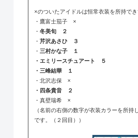
×のついたアイドルは恒常衣装を所持で
・鷹富士茄子 ×
・
冬美旬 ２
・
芹沢あさひ ３
・
三村かな子 １
・エミリースチュアート ５
・三峰結華 １
・北沢志保 ×
・四条貴音 ２
・真壁瑞希 ×
（名前の右側の数字が衣装カラーを所持
です。（２回目））