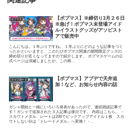
【ポプマス】※締切り3月２６日
ポプマス
※急げ！ポプマス未登場アイド
ルイラストグッズがアソビスト
アで販売中
こんにちは。１年ぶりですね。 １年ぶりにどのような記事をつく
ったかといいますと、このたびポプマス関連の期間限定グッズの
締め切りが近くなってますので紹介します。 ポプマスゲームの公
式ページは消滅しましたが、この商...
【ポプマス】アプデで天井追
アップデート
加！など、お知らせ内容の話
ガシャ開始と一緒にいろいろ発表があったので、連続雑談記事で
す！ガシャで追加された３人記事は後日です。 内容はこちら。 ・
スカウトメダル レートは200でピックアップアイドル１枚 スカ
ウトしない分は「トレードメダル」へ変換！・...