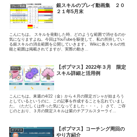
銀スキルのプレイ動画集 ２０
プレイ動画
２１年5月末
こんにちは。 スキルを発動した時、どのような範囲で消せるのか
気になりますよね。今回はYouTubeを駆使して、私の所持してい
る銀スキルの消去範囲を公開していきます。 Wikiに各スキルの性
能と範囲は掲載されてますが、実際の動き...
【ポプマス】2022年３月 限定
ガシャ
スキル詳細と活用例
こんにちは。来週の4/22（金）から４月の限定ガシャが始まろう
としているというのに、この記事を作成することを忘れていまし
た。（ただしくは作った気になってました・・・。） さて、ご存
じのとおり、３月の限定スキルは紫のチアフルスターライ...
【ポプマス】コーチング周回の
ポプマス
やり方紹介