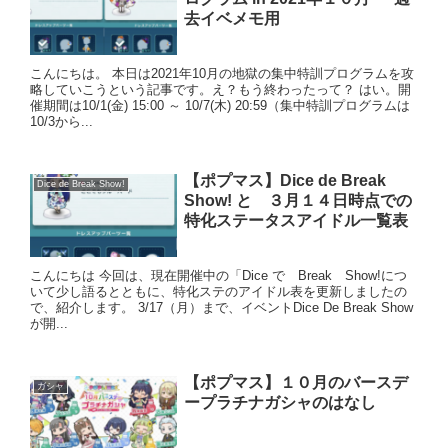
去イベメモ用
こんにちは。 本日は2021年10月の地獄の集中特訓プログラムを攻
略していこうという記事です。え？もう終わったって？ はい。開
催期間は10/1(金) 15:00 ～ 10/7(木) 20:59（集中特訓プログラムは
10/3から...
【ポプマス】Dice de Break
Dice de Break Show!
Show! と ３月１４日時点での
特化ステータスアイドル一覧表
こんにちは 今回は、現在開催中の「Dice で Break Show!につ
いて少し語るとともに、特化ステのアイドル表を更新しましたの
で、紹介します。 3/17（月）まで、イベントDice De Break Show
が開...
【ポプマス】１０月のバースデ
ガシャ
ープラチナガシャのはなし