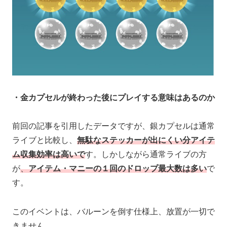
・金カプセルが終わった後にプレイする意味はあるのか
前回の記事を引用したデータですが、銀カプセルは通常
ライブと比較し、
無駄なステッカーが出にくい分アイテ
ム収集効率は高いで
す。しかしながら通常ライブの方
が
、
アイテム・マニーの１回のドロップ
最大
数は多い
で
す。
このイベントは、バルーンを倒す仕様上、放置が一切で
きません。