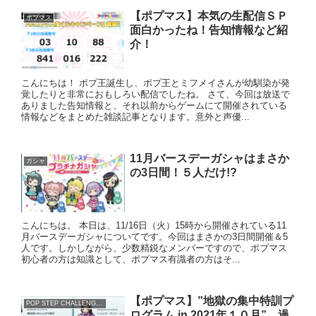
【ポプマス】本気の生配信ＳＰ
ポプマス
面白かったね！告知情報など紹
介！
こんにちは！ ポプ王誕生し、ポプ王とミフメイさんが幼馴染が発
覚したりと非常におもしろい配信でしたね。 さて、今回は放送で
ありました告知情報と、それ以前からゲームにて開催されている
情報などをまとめた雑談記事となります。意外と声優...
11月バースデーガシャはまさか
ガシャ
の3日間！５人だけ!?
こんにちは。 本日は、11/16日（火）15時から開催されている11
月バースデーガシャについてです。今回はまさかの3日間開催＆5
人です。しかしながら、少数精鋭なメンバーですので、ポプマス
初心者の方は知識として、ポプマス有識者の方はそ...
【ポプマス】”地獄の集中特訓プ
POP STEP CHALLENGE!!
ログラム in 2021年１０月” 過