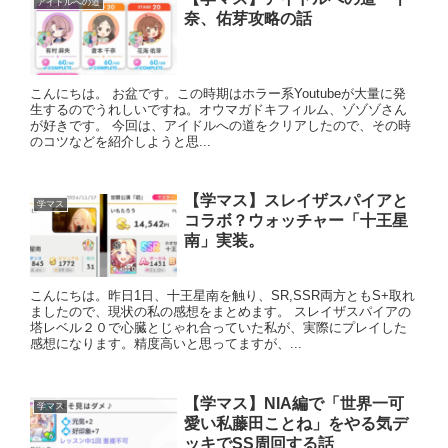
アイドルへの道
奈、佑芽攻略の話
こんにちは。 お盆です。この時期はホラー系Youtubeが大量に発
生するのでうれしいですね。オウマガドキフィルム、ゾゾゾさん
が好きです。 今回は、アイドルへの道をクリアしたので、その時
のコツなどを紹介しようと思...
【学マス】スレイザスパイアと
学マス
コラボ？ウォッチャー「十王星
南」実装。
こんにちは。昨日1日、十王星南を触り、SR,SSR両方ともS+取れ
ましたので、現状の私の感想をまとめます。 スレイザスパイアの
塔レベル２０で心臓とじゃれ合っていた私が、実際にプレイした
感想になります。精度高いと思ってますが、...
【学マス】NIA編で「世界一可
学マス
愛い私藤田ことね」をやる気デ
ッキでSS周回する話