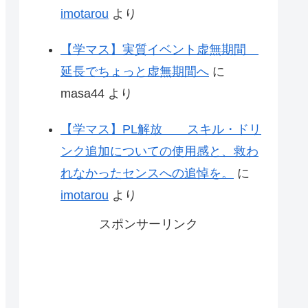
imotarou
より
【学マス】実質イベント虚無期間
延長でちょっと虚無期間へ
に
masa44
より
【学マス】PL解放 スキル・ドリ
ンク追加についての使用感と、救わ
れなかったセンスへの追悼を。
に
imotarou
より
スポンサーリンク