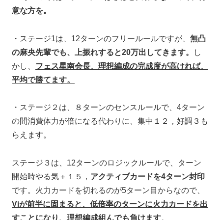
意な方を。
・ステージ1は、12ターンのフリールールですが、
無凸
の麻央先輩でも、上振れすると20万出してきます。
し
かし、
フェス星南会長、理想編成の完成度が高ければ、
平均で勝てます。
・ステージ２は、８ターンのセンスルールで、4ターン
の間消費体力が倍になる代わりに、集中１２，好調３も
らえます。
ステージ３は、12ターンのロジックルールで、ターン
開始時やる気＋１５，
アクティブカードを4ターン封印
です。火力カードを切れるのが5ターン目からなので、
Viが前半に固まると、低倍率のターンに火力カードを出
すことになり、理想編成組んでも負けます
。