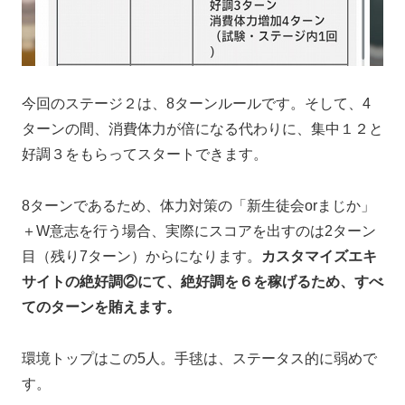
今回のステージ２は、8ターンルールです。そして、4
ターンの間、消費体力が倍になる代わりに、集中１２と
好調３をもらってスタートできます。
8ターンであるため、体力対策の「新生徒会orまじか」
＋W意志を行う場合、実際にスコアを出すのは2ターン
目（残り7ターン）からになります。
カスタマイズエキ
サイトの絶好調②にて、絶好調を６を稼げるため、すべ
てのターンを賄えます。
環境トップはこの5人。手毬は、ステータス的に弱めで
す。