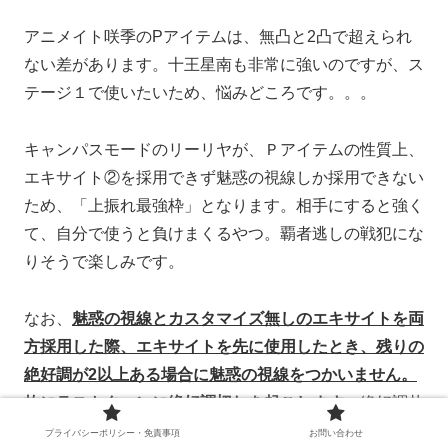
アニメイト咲季のPアイテムは、無凸と2凸で超えられ
ない差があります。十王星南も非常に強いのですが、ス
テージ１で使いたいため、悩みどころです。。。
キャンパスモードのリーリヤが、Ｐアイテムの性質上、
エキサイト②を採用できず魅惑の視線しか採用できない
ため、「上振れ最強枠」となります。相手にすると強く
て、自分で使うと負けまくるやつ。覇者逃しの戦犯にな
りそうで楽しみです。
なお、
魅惑の視線とカスタマイズ無しのエキサイトを両
方採用した際、エキサイトを先に使用したとき、残りの
絶好調が2以上ある場合に魅惑の視線をつかいません。
故にラストターンに絶好調切れを起こします。
絶好調札
は、どちらか片方にした時と、2枚採用にて平均スコア
プライバシーポリシー・免責事項
お問い合わせ