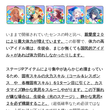
いままで開催されていたセンスの時と比べ、
親愛度２０
により最大体力が増えています。
この影響で、
体力の高
いアイドル達は、生徒会、まじか無くても
国民的アイド
ル＋があれば体力切れしなかったりします。
ステージPアイテムにより集中があらかじめ溜まってい
るため、
固有スキルの火力スキル（コール＆レスポン
ス や 各種固有スキル）を1ターン目に引くと、カス
タマイズ静かな意思をスルーしやがります。この下振れ
が嫌な場合は、生徒会（光のステージ）、静かな意思×
２を必ず構築すること。
（超低確率なため必須ではな