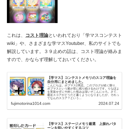
これは、
コスト理論
といわれており「学マスコンテスト
wiki」や、さまざまな学マスYoutuber、私のサイトでも
解説しています。３９止めの話は、コスト理論が絡みま
すので、かならず理解しておいてください。
【学マス】コンテストメモリのスコア理論を
自分用にまとめました。
こんにちは。ポプマス2周忌。このブログが続く限り、
ポプマスという屍が世に残り続けるわけです。りなぽよ
を実装せずにサ終した恨みは深いぞこんにゃろ。さて、
最近スコアがどうだと書くようになりましたが、それっ
てなんのスコア？という...
fujimotorina1014.com
2024.07.24
【学マス】ステージメモリ厳選 上振れパタ
ーンを狙いやすくするコツ