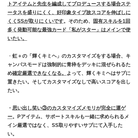
トアイテムと先生を編成してプロデュースする場合ステ
ータスを盛りにくく、好印象タイプ故スコアを伸ばしに
くくSSが取りにくいです
。そのため、
固有スキルを1回
多く発動可能な最強カード「私がスター」はメインで使
いたい。
・
虹＋の「輝くキミヘ」のカスタマイズをする場合、キ
ャンパスモードは強制的に青枠をデッキに混ぜられるた
め
確定厳選できなくなる。
よって、輝くキミヘはサブに
置きたい。そしてカスタマイズなしで高いスコアを出し
たい。
・
思い出し笑い③のカスタマイズメモリが完全に運ゲ
ー
。Pアイテム、サポートスキルも一緒に求められるメ
イン厳選ではなく、SS取りやすいサブにて入手した
い。