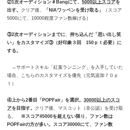
②1次オーディション＃Bangにて、
5000以上スコア
を
出す。
クリア後、
「NIAワッペンを受け取る」
（スコア
5000にて、10000程度ファン数稼げる）
③2次オーディションまでに
、
持ち込んだ「思い出し笑
い」をカスタマイズ③（好印象３回 150ｐｔ必要）に
する。
→サポートスキル「紅葉ランニング」を入手していた
場合、こちらのカスタマイズを優先（元気追加７０ｐ
ｔ）
④上から2番目「POPFair」を選択。
30000以上のスコ
ア
を目指す。
クリア後、マスコット（非公認）を受け取
る。
※スコア45000を超えない限り、ファン数は
POPFairの方が多い。スコア30000にて、ファン数