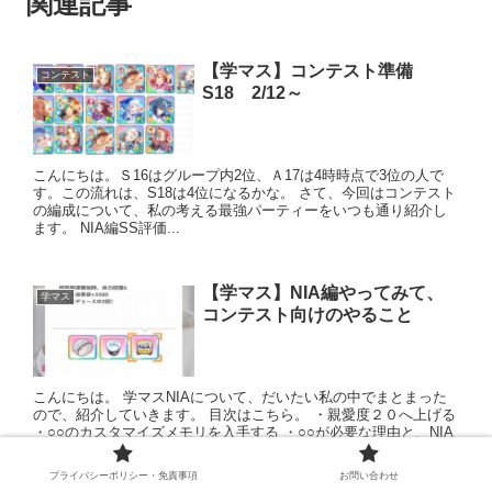
関連記事
【学マス】コンテスト準備
コンテスト
S18 2/12～
こんにちは。Ｓ16はグループ内2位、Ａ17は4時時点で3位の人で
す。この流れは、S18は4位になるかな。 さて、今回はコンテスト
の編成について、私の考える最強パーティーをいつも通り紹介し
ます。 NIA編SS評価...
【学マス】NIA編やってみて、
学マス
コンテスト向けのやること
こんにちは。 学マスNIAについて、だいたい私の中でまとまった
ので、紹介していきます。 目次はこちら。 ・親愛度２０へ上げる
・○○のカスタマイズメモリを入手する ・○○が必要な理由と、NIA
の仕様に...
プライバシーポリシー・免責事項
お問い合わせ