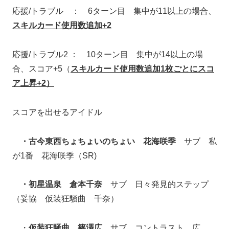
応援/トラブル ： 6ターン目 集中が11以上の場合、
スキルカード使用数追加+2
応援/トラブル2 ： 10ターン目 集中が14以上の場
合、スコア+5（
スキルカード使用数追加1枚ごとにスコ
ア上昇+2）
スコアを出せるアイドル
・古今東西ちょちょいのちょい 花海咲季
サブ 私
が1番 花海咲季（SR)
・初星温泉 倉本千奈
サブ 日々発見的ステップ
（妥協 仮装狂騒曲 千奈）
・
仮装狂騒曲 篠澤広
サブ コントラスト 広