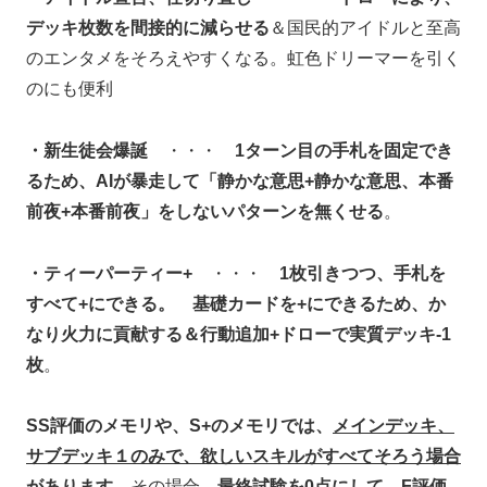
デッキ枚数を間接的に減らせる
＆国民的アイドルと至高
のエンタメをそろえやすくなる。虹色ドリーマーを引く
のにも便利
・新生徒会爆誕
・・・
1ターン目の手札を固定でき
るため、AIが暴走して「静かな意思+静かな意思、本番
前夜+本番前夜」をしないパターンを無くせる
。
・ティーパーティー+
・・・
1枚引きつつ、手札を
すべて+にできる。 基礎カードを+にできるため、か
なり火力に貢献する＆行動追加+ドローで実質デッキ-1
枚
。
SS評価のメモリや、S+のメモリでは、
メインデッキ、
サブデッキ１のみで、欲しいスキルがすべてそろう場合
がありま
す。
その場合、
最終試験を0点にして、F評価