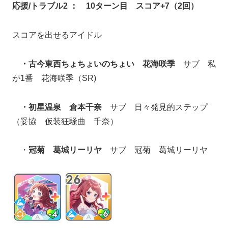
応援/トラブル2 ： 10ターン目 スコア+7（2回）
スコアを出せるアイドル
・古今東西ちょちょいのちょい 花海咲季
サブ 私
が1番 花海咲季（SR)
・初星温泉 倉本千奈
サブ 日々発見的ステップ
（妥協 仮装狂騒曲 千奈）
・
冠菊 葛城リーリヤ
サブ 冠菊 葛城リーリヤ